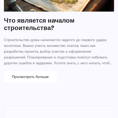
Что является началом
строительства?
Строительство дома начинается задолго до первого удара
молотком. Важно учесть множество этапов, таких как
разработка проекта, выбор участка и оформление
разрешений. Планирование и подготовка помогут избежать
дорогих ошибок и задержек. Хотите знать, с чего начать, чтобы
ваш проект был успешным? Погрузитесь в наш практический
гайд по начальному этапу строительства.
Просмотреть больше