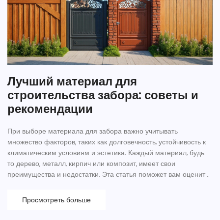
Лучший материал для
строительства забора: советы и
рекомендации
При выборе материала для забора важно учитывать
множество факторов, таких как долговечность, устойчивость к
климатическим условиям и эстетика. Каждый материал, будь
то дерево, металл, кирпич или композит, имеет свои
преимущества и недостатки. Эта статья поможет вам оценить
все плюсы и минусы различных вариантов, а также
предложить идеи и советы для строительства забора, который
Просмотреть больше
будет радовать вас долгие годы. Читайте и узнайте, какой
материал лучше выбрать для вашего участка.