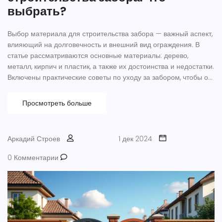
выбрать?
Выбор материала для строительства забора — важный аспект,
влияющий на долговечность и внешний вид ограждения. В
статье рассматриваются основные материалы: дерево,
металл, кирпич и пластик, а также их достоинства и недостатки.
Включены практические советы по уходу за забором, чтобы он
служил долго и радовал глаз. Обсуждаются факторы, которые
следует учитывать при выборе материала, такие как стоимость,
Просмотреть больше
климатические условия и личные предпочтения. Эти сведения
помогут принять обдуманное решение и выбрать идеальный
вариант для вашего участка.
Аркадий Строев
1 дек 2024
0 Комментарии