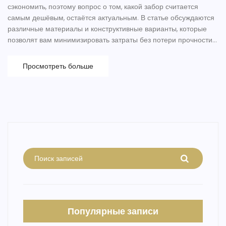
сэкономить, поэтому вопрос о том, какой забор считается
самым дешёвым, остаётся актуальным. В статье обсуждаются
различные материалы и конструктивные варианты, которые
позволят вам минимизировать затраты без потери прочности и
долговечности. Мы проанализируем плюсы и минусы каждого
из доступных решений и предоставим практические советы
Просмотреть больше
для удачного выбора. Будут рассмотрены заборы из сетки-
рабицы, деревянные конструкции, а также модульные
варианты. В статье даны полезные рекомендации для
бюджетного и качественного строительства забора.
Популярные записи