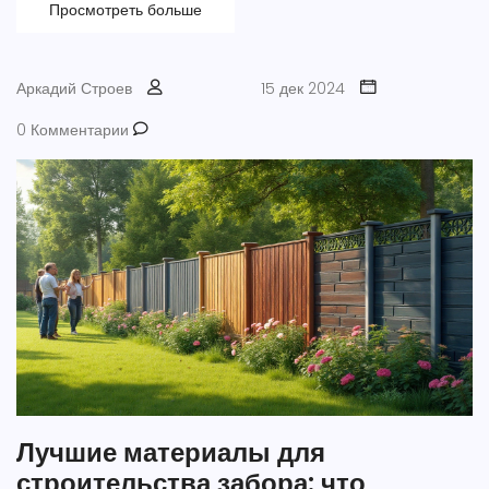
они справляются с погодными условиями и другими
Просмотреть больше
внешними факторами.
Аркадий Строев
15 дек 2024
0 Комментарии
Лучшие материалы для
строительства забора: что