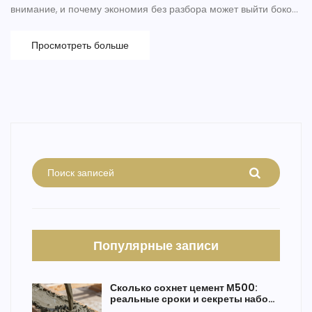
внимание, и почему экономия без разбора может выйти боком.
Примеры из жизни и советы помогут не сделать глупых
ошибок. В конце узнаете, как хранить цемент, чтобы он не
Просмотреть больше
потерял своих свойств.
Популярные записи
Сколько сохнет цемент М500:
реальные сроки и секреты набора
прочности