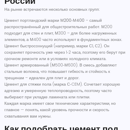
России
На рынке встречаются несколько основных групп:
Цемент портландский марки М200‑М400
– самый
распространённый для общестроительных работ. М200
подходит для стен и плит, М300 – для более нагруженных
элементов, а М400 часто используют в фундаментных зонах.
Цемент быстросохнущий
(например, марки С1, С2). Он
сохраняет прочность уже через 1‑2 часа, поэтому его берут при
срочном ремонте или в условиях холодного климата.
Цемент армированный
(М500‑М600). В смесь добавляют
стальные волокна, что повышает гибкость и стойкость к
трещинам – идеален для плит и дорог.
Цемент для стяжки пола
(марка С‑CEM). Сочетает хорошую
адгезию и умеренную теплопроводность, поэтому часто
выбирают при укладке ламината или плитки.
Каждая марка имеет свои технические характеристики, но
главное — понять, какой уровень прочности и скорость
схватывания вам нужны.
Как подобрать цемент под