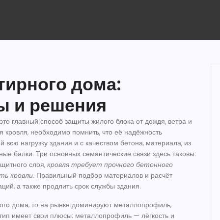
ирного дома:
ы и решения
это главный способ защиты жилого блока от дождя, ветра и
я кровля
, необходимо помнить, что её надёжность
й всю нагрузку здания
и с качеством
бетона
,
материала, из
ные балки
. Три основных семантические связи здесь таковы:
ащитного слоя,
кровля требует прочного бетонного
ть кровли
. Правильный подбор материалов и расчёт
ций, а также продлить срок службы здания.
ого дома
, то на рынке доминируют металлопрофиль,
тип имеет свои плюсы: металлопрофиль — лёгкость и