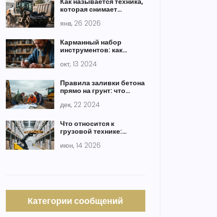
Как называется техника,
которая снимает
асфальт: виды машин и
янв, 26 2026
их особенности
Карманный набор
инструментов: как
выбрать и
окт, 13 2024
использовать
Правила заливки бетона
прямо на грунт: что
стоит учесть
дек, 22 2024
Что относится к
грузовой технике:
полный классификатор
июн, 14 2026
для стройки и логистики
Категории сообщений