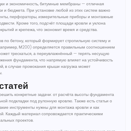
адки и экономичность, битумные мембраны — отличная
ки и бюджета. При установке любой из этих систем важно
енты
,
перфораторы, измерительные приборы и монтажные
двести. Кроме того, подсчёт площади кровли и уклона
рытий и крепежа, что экономит время и средства.
ов по
бетону
,
который формирует стропильную систему и
(например, М200) определяется правильным соотношением
может трескаться, а переувлажнённый — терять несущую
ожения фундамента, что напрямую влияет на устойчивость
й, в случае промокания крыши нагрузка может
ы.
 статей
решить конкретные задачи: от расчёта высоты фундамента
ной подкладки под рулонную кровлю. Также есть статьи о
 какие инструменты нужны для монтажа кровли и как
ой. Каждый материал сопровождается практическими
альных проектов.