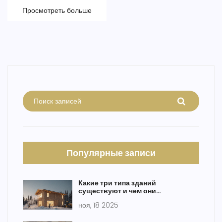
фиксировать прогресс без специальных знаний. Приведу
Просмотреть больше
реальные примеры и полезные советы тем, кто следит за
своим будущим домом.
Популярные записи
Какие три типа зданий
существуют и чем они
отличаются
ноя, 18 2025