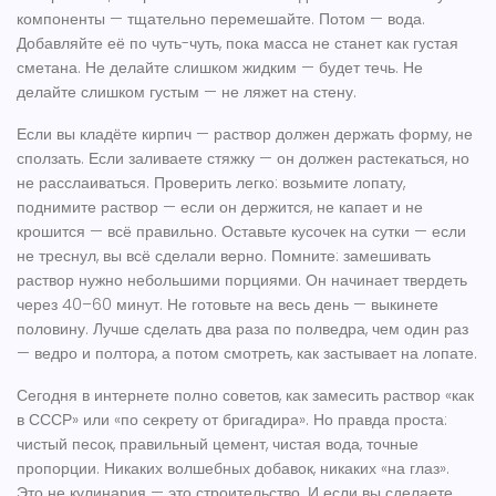
компоненты — тщательно перемешайте. Потом — вода.
Добавляйте её по чуть-чуть, пока масса не станет как густая
сметана. Не делайте слишком жидким — будет течь. Не
делайте слишком густым — не ляжет на стену.
Если вы кладёте кирпич — раствор должен держать форму, не
сползать. Если заливаете стяжку — он должен растекаться, но
не расслаиваться. Проверить легко: возьмите лопату,
поднимите раствор — если он держится, не капает и не
крошится — всё правильно. Оставьте кусочек на сутки — если
не треснул, вы всё сделали верно. Помните: замешивать
раствор нужно небольшими порциями. Он начинает твердеть
через 40–60 минут. Не готовьте на весь день — выкинете
половину. Лучше сделать два раза по полведра, чем один раз
— ведро и полтора, а потом смотреть, как застывает на лопате.
Сегодня в интернете полно советов, как замесить раствор «как
в СССР» или «по секрету от бригадира». Но правда проста:
чистый песок, правильный цемент, чистая вода, точные
пропорции. Никаких волшебных добавок, никаких «на глаз».
Это не кулинария — это строительство. И если вы сделаете