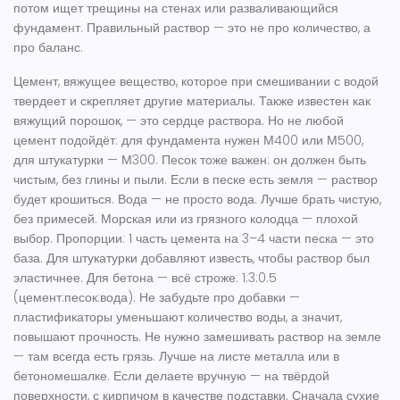
потом ищет трещины на стенах или разваливающийся
фундамент. Правильный раствор — это не про количество, а
про баланс.
Цемент
,
вяжущее вещество, которое при смешивании с водой
твердеет и скрепляет другие материалы
. Также известен как
вяжущий порошок
, — это сердце раствора. Но не любой
цемент подойдёт: для фундамента нужен М400 или М500,
для штукатурки — М300. Песок тоже важен: он должен быть
чистым, без глины и пыли. Если в песке есть земля — раствор
будет крошиться. Вода — не просто вода. Лучше брать чистую,
без примесей. Морская или из грязного колодца — плохой
выбор. Пропорции: 1 часть цемента на 3–4 части песка — это
база. Для штукатурки добавляют известь, чтобы раствор был
эластичнее. Для бетона — всё строже: 1:3:0.5
(цемент:песок:вода). Не забудьте про добавки —
пластификаторы уменьшают количество воды, а значит,
повышают прочность.
Не нужно замешивать раствор на земле
— там всегда есть грязь. Лучше на листе металла или в
бетономешалке. Если делаете вручную — на твёрдой
поверхности, с кирпичом в качестве подставки. Сначала сухие