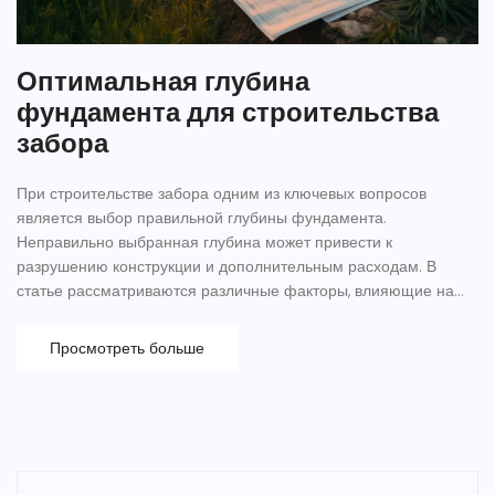
Оптимальная глубина
фундамента для строительства
забора
При строительстве забора одним из ключевых вопросов
является выбор правильной глубины фундамента.
Неправильно выбранная глубина может привести к
разрушению конструкции и дополнительным расходам. В
статье рассматриваются различные факторы, влияющие на
определение глубины фундамента, а также приводятся
практические советы по строительству долговечных
Просмотреть больше
ограждений.