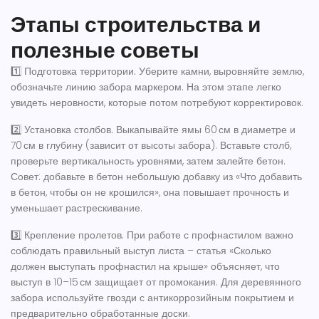
Этапы строительства и
полезные советы
1️⃣
Подготовка территории.
Уберите камни, выровняйте землю,
обозначьте линию забора маркером. На этом этапе легко
увидеть неровности, которые потом потребуют корректировок.
2️⃣
Установка столбов.
Выкапывайте ямы 60 см в диаметре и
70 см в глубину (зависит от высоты забора). Вставьте столб,
проверьте вертикальность уровнями, затем залейте бетон.
Совет: добавьте в бетон небольшую добавку из «Что добавить
в бетон, чтобы он не крошился», она повышает прочность и
уменьшает растрескивание.
3️⃣
Крепление пролетов.
При работе с профнастилом важно
соблюдать правильный выступ листа – статья «Сколько
должен выступать профнастил на крыше» объясняет, что
выступ в 10–15 см защищает от промокания. Для деревянного
забора используйте гвозди с антикоррозийным покрытием и
предварительно обработанные доски.