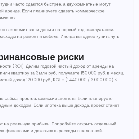
тудии часто сдаются быстрее, а двухкомнатные могут
ой аренде. Если планируете сдавать коммерческое
омзонах.
онт экономит ваши деньги на первый год эксплуатации.
расходы на ремонт и мебель. Иногда выгоднее купить чуть
 финансовые риски
ости (ROI). Делим годовой чистый доход от аренды на
или квартиру за 3 млн руб., получаете 150 000 руб. в месяц,
стый доход 120 000 руб., ROI = (1 440 000 / 3 000 000) ×
е съёма, простои, комиссии агентств. Если планируете
ндным доходом. Если ипотека выше дохода, проект станет
ют на реальную прибыль. Попробуйте открыть отдельный
 за финансами и доказывать расходы в налоговой.