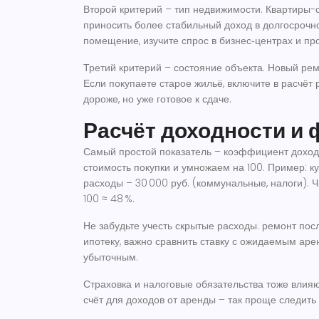
Второй критерий – тип недвижимости. Квартиры-с
приносить более стабильный доход в долгосрочн
помещение, изучите спрос в бизнес‑центрах и пр
Третий критерий – состояние объекта. Новый рем
Если покупаете старое жильё, включите в расчёт 
дороже, но уже готовое к сдаче.
Расчёт доходности и
Самый простой показатель – коэффициент доходн
стоимость покупки и умножаем на 100. Пример: куп
расходы – 30 000 руб. (коммунальные, налоги). Чи
100 ≈ 48 %.
Не забудьте учесть скрытые расходы: ремонт посл
ипотеку, важно сравнить ставку с ожидаемым аре
убыточным.
Страховка и налоговые обязательства тоже влия
счёт для доходов от аренды – так проще следить