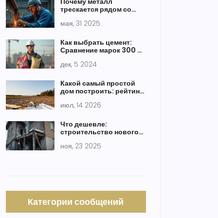
Почему металл
трескается рядом со
сварным швом: главные
мая, 31 2025
причины и решения
Как выбрать цемент:
Сравнение марок 300 и
500
дек, 5 2024
Какой самый простой
дом построить: рейтинг
материалов и
июл, 14 2026
технологий для
новичков
Что дешевле:
строительство нового
дома или реконструкция
ноя, 23 2025
старого?
Категории сообщений