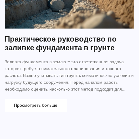
Практическое руководство по
заливке фундамента в грунте
Заливка фундамента в землю – это ответственная задача,
которая требует внимательного планирования и точного
расчета. Важно учитывать тип грунта, климатические условия и
нагрузку будущего сооружения. Перед началом работы
необходимо оценить, насколько этот метод подходит для
вашего участка и какие нюансы стоит учитывать. Эта статья
предлагает практические советы и подробное руководство по
Просмотреть больше
заливке фундамента в землю, чтобы избежать ошибок и
построить надежное основание для дома.