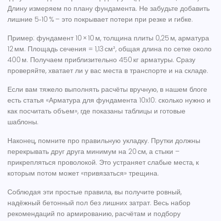
Длину измеряем по плану фундамента. Не забудьте добавить
лишние 5‑10 % – это покрывает потери при резке и гибке.
Пример: фундамент 10 × 10 м, толщина плиты 0,25 м, арматура
12 мм. Площадь сечения = 1,13 см², общая длина по сетке около
400 м. Получаем приблизительно 450 кг арматуры. Сразу
проверяйте, хватает ли у вас места в транспорте и на складе.
Если вам тяжело выполнять расчёты вручную, в нашем блоге
есть статья «Арматура для фундамента 10x10: сколько нужно и
как посчитать объем», где показаны таблицы и готовые
шаблоны.
Наконец, помните про правильную укладку. Прутки должны
перекрывать друг друга минимум на 20 см, а стыки –
прикрепляться проволокой. Это устраняет слабые места, к
которым потом может «привязаться» трещина.
Соблюдая эти простые правила, вы получите ровный,
надёжный бетонный пол без лишних затрат. Весь набор
рекомендаций по армированию, расчётам и подбору