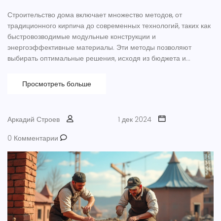
Строительство дома включает множество методов, от
традиционного кирпича до современных технологий, таких как
быстровозводимые модульные конструкции и
энергоэффективные материалы. Эти методы позволяют
выбирать оптимальные решения, исходя из бюджета и
экологических приоритетов. Будь то деревянные каркасы или
инновационные бамбуковые конструкции, выбор подходящего
Просмотреть больше
подхода оказывает значительное влияние на долговечность и
комфорт жилья.
Аркадий Строев
1 дек 2024
0 Комментарии