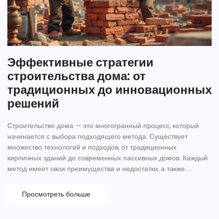
Эффективные стратегии
строительства дома: от
традиционных до инновационных
решений
Строительство дома — это многогранный процесс, который
начинается с выбора подходящего метода. Существует
множество технологий и подходов, от традиционных
кирпичных зданий до современных пассивных домов. Каждый
метод имеет свои преимущества и недостатки, а также
особенности, влияющие на стоимость, экологичность и
комфорт. Понимание преимуществ различных методов
Просмотреть больше
поможет вам сделать обоснованный выбор и реализовать
мечту об идеальном доме.