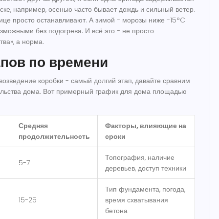
ске, например, осенью часто бывает дождь и сильный ветер.
ице просто останавливают. А зимой - морозы ниже -15°C
можными без подогрева. И всё это - не просто
ва», а норма.
апов по времени
возведение коробки - самый долгий этап, давайте сравним
тельства дома. Вот примерный график для дома площадью
Средняя
Факторы, влияющие на
продолжительность
сроки
Топография, наличие
5-7
деревьев, доступ техники
Тип фундамента, погода,
15-25
время схватывания
бетона