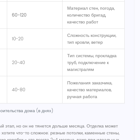
Материал стен, погода,
60-120
количество бригад,
качество работ
Сложность конструкции,
10-20
тип кровли, ветер
Тип системы, прокладка
20-40
труб, подключение к
магистралям
Пожелания заказчика,
40-80
качество материалов,
ручная работа
оительства дома (в днях)
ый этап, но он не тянется дольше месяца. Отделка может
ы хотите что-то сложное: резные потолки, каменные стены,
ние коробки - это всегда 2-4 месяца, даже при идеальных