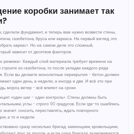
ение коробки занимает так
и?
к, сделали фундамент, и теперь вам нужно возвести стены,
пича, газобетона, бруса или каркаса. На первый взгляд, это
обрать каркас». Но на самом деле это сложный,
торый зависит от десятков факторов.
ого режима». Каждый слой материала требует времени на
строите из газобетона, то после укладки каждого ряда
ся. Если вы делаете монолитные перекрытия - бетон должен
мает один день, а неделю, а иногда и две. И всё это при
ь, мороз, ветер - всё влияет на сроки.
инцип «один шаг - один контроль». Стены должны быть
тальными, углы - строго 90 градусов. Если где-то ошиблись
о значит: сносить, переставлять, ждать повторного
ни, а то и недели.
йствовано сразу несколько бригад: каменщики, кровельщики,
аботают друг за другом, и если одна бригада задерживается