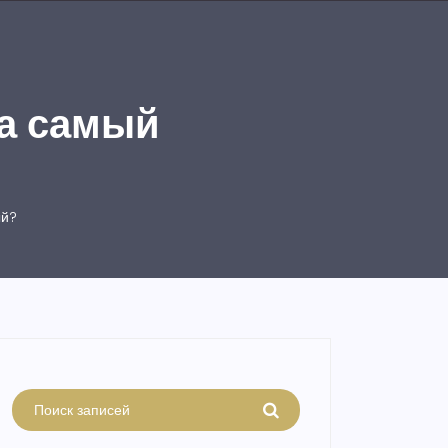
ма самый
ый?