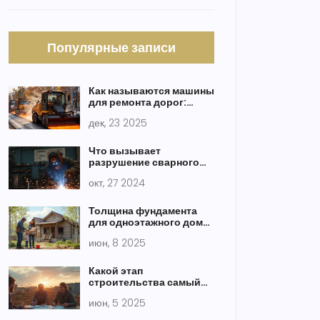
Популярные записи
Как называются машины
для ремонта дорог:
полный список техники
дек, 23 2025
и их задачи
Что вызывает
разрушение сварного
шва: основные причины
окт, 27 2024
и решения
Толщина фундамента
для одноэтажного дома:
как не ошибиться в
июн, 8 2025
расчётах
Какой этап
строительства самый
трудоемкий: честный
июн, 5 2025
взгляд изнутри