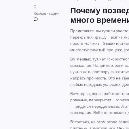
0
Почему возвед
Комментарии
много времен
Представьте: вы купили участо
перекрытия, крышу - всё из кир
просто «сложить блоки» или «с
многоступенчатый процесс, ко
Во-первых, тут нет «скоростн
высыхание. Например, если вы 
нужно дать раствору схватить
набрать прочность. Это не зани
любых погодных условиях: дожд
Во-вторых, здесь работает пр
ровными, перекрытия - горизон
- придётся переделывать. А эт
высыхания. Всё это отнимает д
В-третьих, на этом этапе заде
плотники, арматурщики. Они р