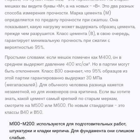
мешках вы видите буквы «М», а на новых - «В». Это два разных
способа измерения прочности.
Марка цемента (М)
определяется по пределу прочности при
сжатии
. Она
показывает, какую нагрузку может выдержать образец цемента,
прежде чем разрушится. Класс цемента (В), в свою очередь,
гарантирует минимальную прочность при сжатии с
вероятностью 95%.
Простыми словами: если мешок помечен как М400, он в
среднем выдержит давление 400 кгс/см². Но в партии могут
быть отклонения. Класс В30 означает, что 95% образцов из
этой партии гарантированно выдержат 30 МПа
(мегапаскалей). Для обычного человека разница кажется
незаметной, но для инженеров она критична. Если вы хотите
знать, какой цемент самый крепкий по старым меркам,
смотрите на М500 или М600. По новым стандартам - это
классы В40 и В50.
М100-М200:
используются для подготовительных работ,
штукатурки и кладки кирпича. Для фундамента они слишком
слабые.