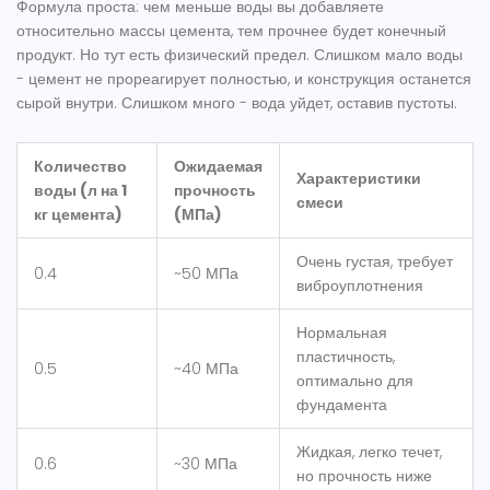
Формула проста: чем меньше воды вы добавляете
относительно массы цемента, тем прочнее будет конечный
продукт. Но тут есть физический предел. Слишком мало воды
- цемент не прореагирует полностью, и конструкция останется
сырой внутри. Слишком много - вода уйдет, оставив пустоты.
Количество
Ожидаемая
Характеристики
воды (л на 1
прочность
смеси
кг цемента)
(МПа)
Очень густая, требует
0.4
~50 МПа
виброуплотнения
Нормальная
пластичность,
0.5
~40 МПа
оптимально для
фундамента
Жидкая, легко течет,
0.6
~30 МПа
но прочность ниже