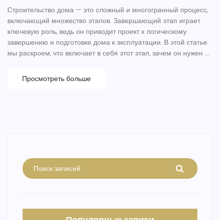
Строительство дома — это сложный и многогранный процесс,
включающий множество этапов. Завершающий этап играет
ключевую роль, ведь он приводит проект к логическому
завершению и подготовке дома к эксплуатации. В этой статье
мы раскроем, что включает в себя этот этап, зачем он нужен и
какие интересные аспекты стоит учитывать. Понимание
последних шагов поможет избежать распространенных
Просмотреть больше
ошибок и обеспечить комфортную жизнь в новом доме.
Популярные записи