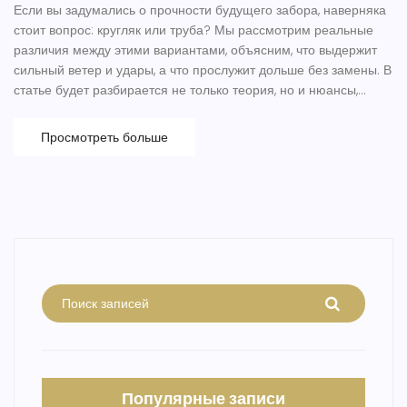
Если вы задумались о прочности будущего забора, наверняка
стоит вопрос: кругляк или труба? Мы рассмотрим реальные
различия между этими вариантами, объясним, что выдержит
сильный ветер и удары, а что прослужит дольше без замены. В
статье будет разбирается не только теория, но и нюансы,
важные при строительстве заборов для дачи и участков.
Расскажем о советах опытных монтажников, забавных фактах
Просмотреть больше
из практики и ошибках, которых можно избежать. Поможем
разобраться, не заблудившись в технических деталях — всё
понятно и по делу.
Популярные записи