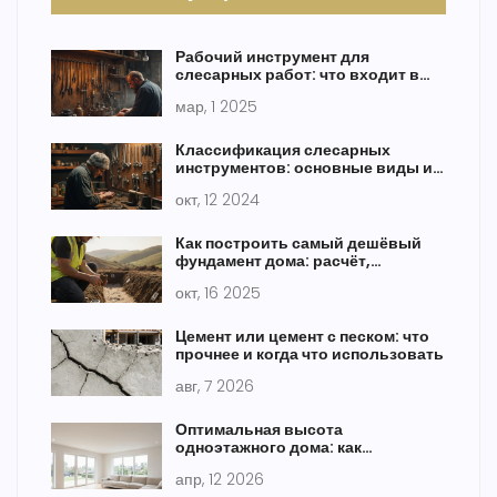
Рабочий инструмент для
слесарных работ: что входит в
комплект?
мар, 1 2025
Классификация слесарных
инструментов: основные виды и
их применение
окт, 12 2024
Как построить самый дешёвый
фундамент дома: расчёт,
материалы и типы
окт, 16 2025
Цемент или цемент с песком: что
прочнее и когда что использовать
авг, 7 2026
Оптимальная высота
одноэтажного дома: как
рассчитать высоту потолков и
апр, 12 2026
кровли