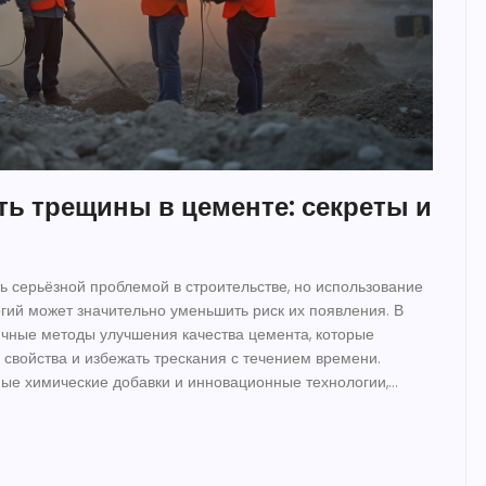
ть трещины в цементе: секреты и
ь серьёзной проблемой в строительстве, но использование
гий может значительно уменьшить риск их появления. В
ичные методы улучшения качества цемента, которые
 свойства и избежать трескания с течением времени.
е химические добавки и инновационные технологии,
ечность бетонных конструкций. Предоставим рекомендации
та для различных климатических условий. Рассмотрим
и правильной сушки для повышения прочности бетона.