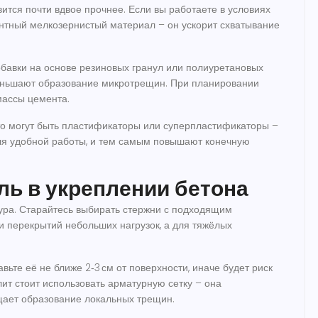
вится почти вдвое прочнее. Если вы работаете в условиях
ентный мелкозернистый материал – он ускорит схватывание
бавки на основе резиновых гранул или полиуретановых
еньшают образование микротрещин. При планировании
массы цемента.
то могут быть пластификаторы или суперпластификаторы –
ля удобной работы, и тем самым повышают конечную
ль в укреплении бетона
ура. Старайтесь выбирать стержни с подходящим
 и перекрытий небольших нагрузок, а для тяжёлых
ьте её не ближе 2‑3 см от поверхности, иначе будет риск
ит стоит использовать арматурную сетку – она
щает образование локальных трещин.