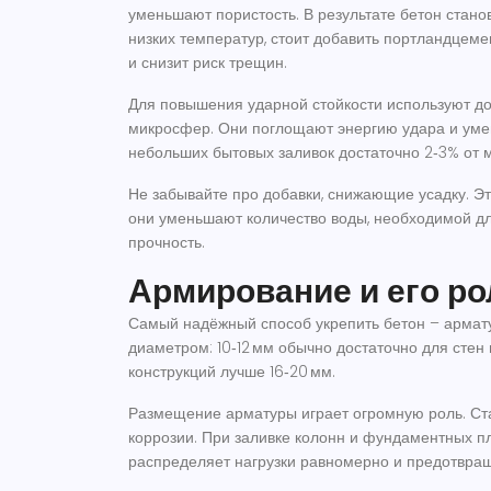
уменьшают пористость. В результате бетон стано
низких температур, стоит добавить портландцем
и снизит риск трещин.
Для повышения ударной стойкости используют до
микросфер. Они поглощают энергию удара и ум
небольших бытовых заливок достаточно 2‑3% от 
Не забывайте про добавки, снижающие усадку. Э
они уменьшают количество воды, необходимой д
прочность.
Армирование и его ро
Самый надёжный способ укрепить бетон – армат
диаметром: 10‑12 мм обычно достаточно для стен
конструкций лучше 16‑20 мм.
Размещение арматуры играет огромную роль. Став
коррозии. При заливке колонн и фундаментных пл
распределяет нагрузки равномерно и предотвра