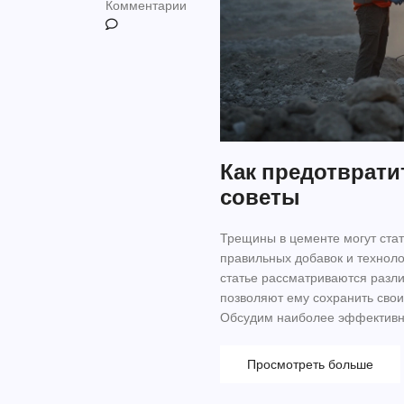
Комментарии
Как предотврати
советы
Трещины в цементе могут стат
правильных добавок и техноло
статье рассматриваются разл
позволяют ему сохранить свои
Обсудим наиболее эффективны
которые обеспечивают долгов
по выбору подходящего цемен
Просмотреть больше
важность контроля влажности 