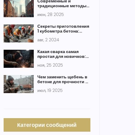
Современные и
традиционные методы
строительства: полный
июн, 28 2025
обзор с примерами
Секреты приготовления
1 кубометра бетона:
точные расчеты и
авг, 2 2024
советы
Какая сварка самая
простая для новичков:
лучший выбор для
ноя, 25 2025
первого опыта
Чем заменить щебень в
бетоне для прочности и
экономии: современные
июл, 19 2025
решения
Категории сообщений