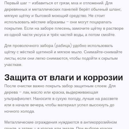
Первый шаг – избавиться от грязи, мха и отложений. Для
деревянных и металлических панелей берёт обычный шланг,
мягкую щётку и бытовой моющий средство. Не стоит
использовать жёсткие абразивы – они могут поцарапать
покрытие. Если на заборе плесень, замочите щётку в растворе
из одной части уксуса и трёх частей воды, а потом смойте.
Для проволочного забора (рабица) удобно использовать
щётку с жёсткой щетиной и мягкое мыло. Снимайте‑снимайте
листы, если они легко снимаются, чтобы подойти к скрытым
участкам.
Защита от влаги и коррозии
После очистки важно покрыть забор защитным слоем. Для
дерева – лак, масло или краска, выдерживающая
ультрафиолет. Наносите в сухую погоду, лучше на рассвете
или в начале вечера, чтобы материал успел высохнуть до
ночного холода.
Металлические ограждения нуждаются в антикоррозийном
грунте, а затем – в краске или эмале. При выборе краски