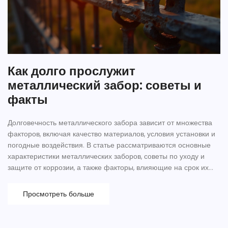
Как долго прослужит
металлический забор: советы и
факты
Долговечность металлического забора зависит от множества
факторов, включая качество материалов, условия установки и
погодные воздействия. В статье рассматриваются основные
характеристики металлических заборов, советы по уходу и
защите от коррозии, а также факторы, влияющие на срок их
службы. Металлические заборы популярны благодаря своей
прочности и эстетическому виду. Узнайте, как сделать, чтобы
Просмотреть больше
ваш забор служил долгие годы.