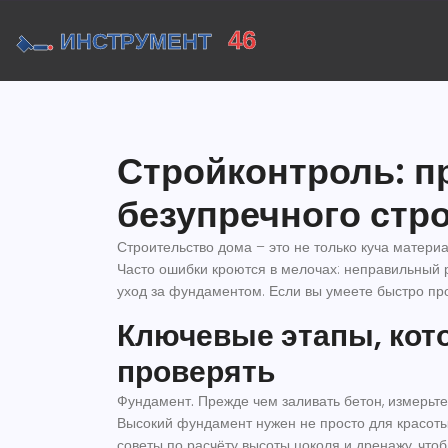
Стройконтроль: п
безупречного стр
Строительство дома – это не только куча материал
Часто ошибки кроются в мелочах: неправильный р
уход за фундаментом. Если вы умеете быстро пр
Ключевые этапы, кот
проверять
Фундамент.
Прежде чем заливать бетон, измерьте
Высокий фундамент нужен не просто для красоты
советы по расчёту высоты цоколя и дренажу, что