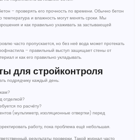
етон – проверять его прочность по времени. Обычно бетон
но температура и влажность могут менять сроки. Мы
 крошения и как правильно ухаживать за застывающей
овлю часто пропускается, но без неё вода может протекать
профнастила – правильный выступ защищает стены от
териал и как его правильно укладывать.
ты для стройконтроля
ать подрядчику каждый день:
окам?
ед отделкой?
ебуется по расчёту?
нтов (мультиметр, изоляционные отвертки) перед
орректировать работу, пока проблема ещё небольшая.
тветственный, результаты проверки. Такой журнал часто