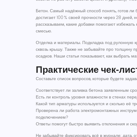
Бетон.
Самый надёжный способ понять, готов ли б
достигает 100 % своей прочности через 28 дней, 
рассказываем, какие добавки помогают избежать
смесью.
Отделка и материалы.
Подкладка под рулонную кр
сквозь крышу. Также не забывайте про толщину 
осадков. Наши статьи показывают, как выбрать ма
Практические чек‑лис
Составьте список вопросов, которые будете задав
Соответствует ли заливка бетона заявленным ср
Есть ли контроль уровня влажности в стенах пер
Какой тип арматуры используется и сколько её тр
Проверена ли работа электромонтажных инструме
подключением?
Ответы помогут быстро выявить отклонения и ск
Не забывайте фиксировать всё в журнале: дата, о