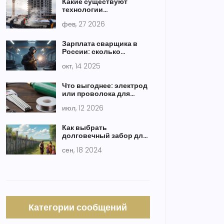
Какие существуют
технологии
строительства:
фев, 27 2026
основные методы и
современные подходы
Зарплата сварщика в
России: сколько
зарабатывают за месяц?
окт, 14 2025
Что выгоднее: электрод
или проволока для
сварки? Сравнение
июл, 12 2026
затрат и качества
Как выбрать
долговечный забор для
вашего дома
сен, 18 2024
Категории сообщений