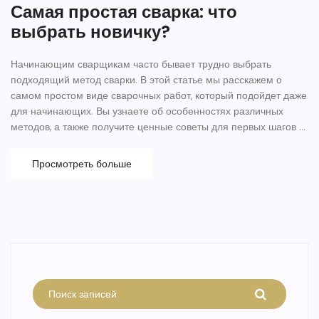
Самая простая сварка: что
выбрать новичку?
Начинающим сварщикам часто бывает трудно выбрать
подходящий метод сварки. В этой статье мы расскажем о
самом простом виде сварочных работ, который подойдет даже
для начинающих. Вы узнаете об особенностях различных
методов, а также получите ценные советы для первых шагов в
сварке. Мы постараемся сделать сварочные работы
доступными и интересными для всех.
Просмотреть больше