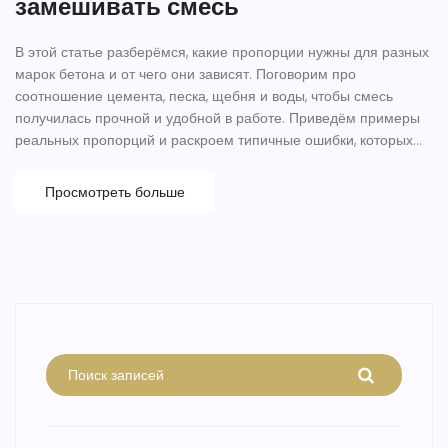
замешивать смесь
В этой статье разберёмся, какие пропорции нужны для разных
марок бетона и от чего они зависят. Поговорим про
соотношение цемента, песка, щебня и воды, чтобы смесь
получилась прочной и удобной в работе. Приведём примеры
реальных пропорций и раскроем типичные ошибки, которых
стоит избегать. Дадим несколько советов по смешиванию
вручную и в бетономешалке. Статья подойдёт для тех, кто
Просмотреть больше
впервые сталкивается с бетоном, и для тех, кто хочет получить
лучший результат.