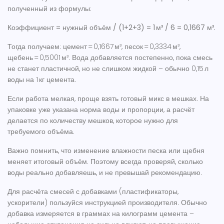
полученный из формулы:
Коэффициент = нужный объём / (1+2+3) = 1 м³ / 6 = 0,1667 м³.
Тогда получаем: цемент = 0,1667 м³, песок = 0,3334 м³,
щебень = 0,5001 м³. Вода добавляется постепенно, пока смесь
не станет пластичной, но не слишком жидкой – обычно 0,15 л
воды на 1 кг цемента.
Если работа мелкая, проще взять готовый микс в мешках. На
упаковке уже указана норма воды и пропорции, а расчёт
делается по количеству мешков, которое нужно для
требуемого объёма.
Важно помнить, что изменение влажности песка или щебня
меняет итоговый объём. Поэтому всегда проверяй, сколько
воды реально добавляешь, и не превышай рекомендацию.
Для расчёта смесей с добавками (пластификаторы,
ускорители) пользуйся инструкцией производителя. Обычно
добавка измеряется в граммах на килограмм цемента –