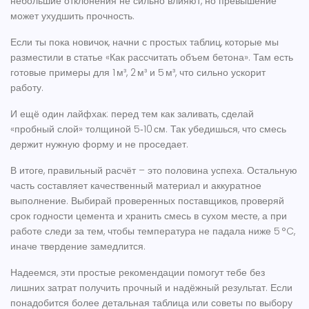
небольшие отклонения не сильно влияют, но превышение
может ухудшить прочность.
Если ты пока новичок, начни с простых таблиц, которые мы
разместили в статье «Как рассчитать объем бетона». Там есть
готовые примеры для 1 м³, 2 м³ и 5 м³, что сильно ускорит
работу.
И ещё один лайфхак: перед тем как заливать, сделай
«пробный слой» толщиной 5‑10 см. Так убедишься, что смесь
держит нужную форму и не проседает.
В итоге, правильный расчёт – это половина успеха. Остальную
часть составляет качественный материал и аккуратное
выполнение. Выбирай проверенных поставщиков, проверяй
срок годности цемента и хранить смесь в сухом месте, а при
работе следи за тем, чтобы температура не падала ниже 5 °C,
иначе твердение замедлится.
Надеемся, эти простые рекомендации помогут тебе без
лишних затрат получить прочный и надёжный результат. Если
понадобится более детальная таблица или советы по выбору