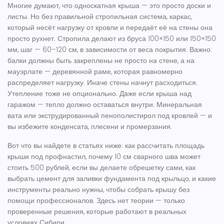
Многие думают, что односкатная крыша — это просто доски и
листы. Но без правильной
стропильная система
,
каркас,
который несёт нагрузку от кровли и передаёт её на стены
она
просто рухнет. Стропила делают из бруса 100×150 или 150×150
мм, шаг — 60–120 см, в зависимости от веса покрытия. Важно:
балки должны быть закреплены не просто на стене, а на
мауэрлате — деревянной раме, которая равномерно
распределяет нагрузку. Иначе стены начнут расходиться.
Утепление тоже не опционально. Даже если крыша над
гаражом — тепло должно оставаться внутри. Минеральная
вата или экструдированный пенополистирол под кровлей — и
вы избежите конденсата, плесени и промерзания.
Вот что вы найдете в статьях ниже: как рассчитать площадь
крыши под профнастил, почему 10 см сварного шва может
стоить 500 рублей, если вы делаете обрешетку сами, как
выбрать цемент для заливки фундамента под крыльцо, и какие
инструменты реально нужны, чтобы собрать крышу без
помощи профессионалов. Здесь нет теории — только
проверенные решения, которые работают в реальных
условиях Сибири.