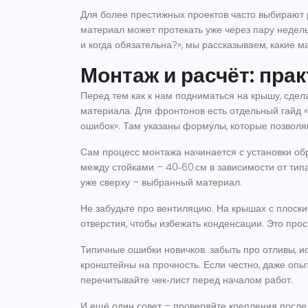
Для более престижных проектов часто выбирают
материал может протекать уже через пару недель
и когда обязательна?», мы рассказываем, какие 
Монтаж и расчёт: пра
Перед тем как к нам подниматься на крышу, сдел
материала. Для фронтонов есть отдельный гайд 
ошибок». Там указаны формулы, которые позволяю
Сам процесс монтажа начинается с установки об
между стойками – 40‑60 см в зависимости от тип
уже сверху – выбранный материал.
Не забудьте про вентиляцию. На крышах с плос
отверстия, чтобы избежать конденсации. Это про
Типичные ошибки новичков: забыть про отливы, и
кронштейны на прочность. Если честно, даже опы
перечитывайте чек‑лист перед началом работ.
И ещё один совет – проверяйте крепления после 