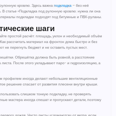
 рулонную кровлю. Здесь важна
подкладка
– без неё
. В статье «Подкладка под рулонную кровлю: нужна ли она
материалы подкладки подходят под битумные и ПВХ‑руланы.
ктические шаги
айте простой расчёт: площадь, уклон и необходимый объём
«Как рассчитать материал на фронтон дома быстро и без
т не перегнуть бюджет и не оставить пустых мест.
решётки. Обрешётка должна быть ровной, а расстояние
а листа. После этого укладывают паро- и гидроизоляцию, а
ким профилем иногда делают небольшие вентиляционные
стое решение спасает от развития плесени внутри крыши.
спользовать слишком тонкую подкладку, не проверять
тные мастера иногда спешат и пропускают детали, поэтому
первого дождя. Часто листы «сломаются» от ветра, если