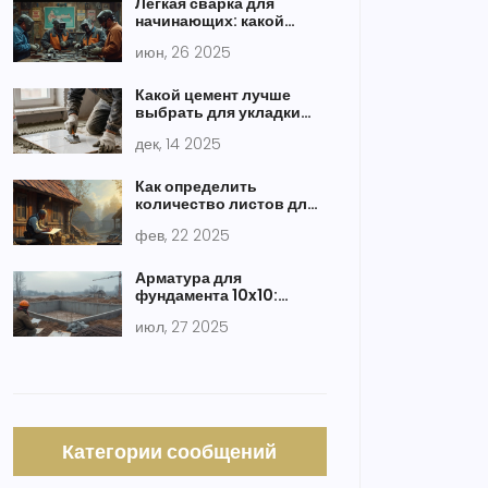
Легкая сварка для
начинающих: какой
способ проще освоить и
июн, 26 2025
почему
Какой цемент лучше
выбрать для укладки
плитки: советы от
дек, 14 2025
строителя с опытом
Как определить
количество листов для
крыши
фев, 22 2025
Арматура для
фундамента 10x10:
сколько нужно и как
июл, 27 2025
посчитать объем
Категории сообщений