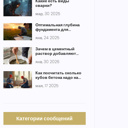
Какие есть виды
сварки?
мар, 30 2025
Оптимальная глубина
фундамента для
строительства забора
янв, 24 2025
Зачем в цементный
раствор добавляют
жидкое мыло: правда и
янв, 30 2026
мифы
Как посчитать сколько
кубов бетона надо на
стяжку: простая
мая, 17 2025
формула и советы
Категории сообщений