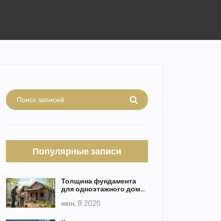
Популярные записи
Толщина фундамента
для одноэтажного дома:
как не ошибиться в
июн, 8 2025
расчётах