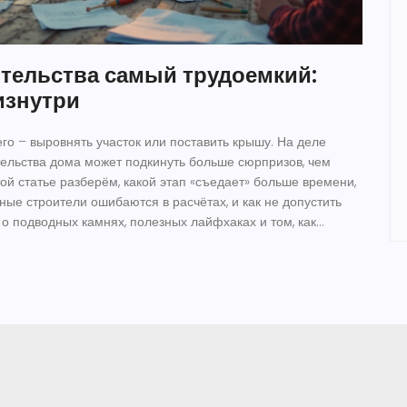
ительства самый трудоемкий:
изнутри
его – выровнять участок или поставить крышу. На деле
ельства дома может подкинуть больше сюрпризов, чем
той статье разберём, какой этап «съедает» больше времени,
ные строители ошибаются в расчётах, и как не допустить
о подводных камнях, полезных лайфхаках и том, как
азговор пригодится и тем, кто задумал стройку, и тем, кто в