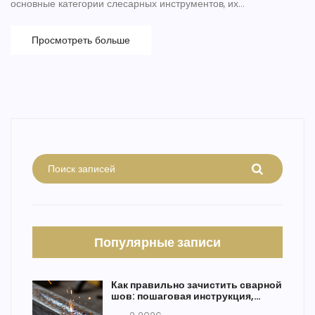
основные категории слесарных инструментов, их
характеристики и советы по использованию. Эти знания
помогут любому мастеру эффективно решать задачи.
Просмотреть больше
Подойдет как для новичков, так и для опытных специалистов.
Популярные записи
Как правильно зачистить сварной
шов: пошаговая инструкция,
выбор инструмента и техники