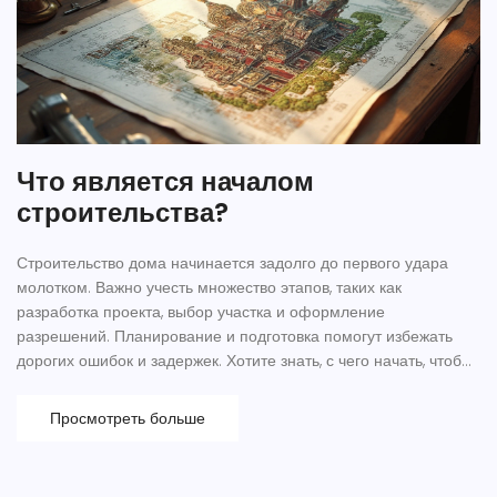
Что является началом
строительства?
Строительство дома начинается задолго до первого удара
молотком. Важно учесть множество этапов, таких как
разработка проекта, выбор участка и оформление
разрешений. Планирование и подготовка помогут избежать
дорогих ошибок и задержек. Хотите знать, с чего начать, чтобы
ваш проект был успешным? Погрузитесь в наш практический
гайд по начальному этапу строительства.
Просмотреть больше