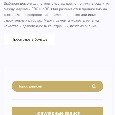
Выбирая цемент для строительства, важно понимать различия
между марками 300 и 500. Они различаются прочностью на
сжатие, что определяет их применение в тех или иных
строительных работах. Марка цемента может влиять на
качество и долговечность конструкции, поэтому знание
основных отличий поможет сделать правильный выбор. В
статье будут рассмотрены особенности, достоинства и
Просмотреть больше
недостатки каждой марки, а также советы по их
использованию.
Популярные записи