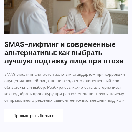
SMAS-лифтинг и современные
альтернативы: как выбрать
лучшую подтяжку лица при птозе
SMAS-лифтинг считается золотым стандартом при коррекции
опущения тканей лица, но не всегда это единственный или
обязательный выбор. Разбираюсь, какие есть альтернативы,
как подобрать процедуру при разной степени птоза и почему
от правильного решения зависит не только внешний вид, но и
самоощущение. Реальные случаи, советы экспертов, лайфхаки
— всё, что нужно, чтобы понять, какой lifting подойдет именно
Просмотреть больше
вам. Актуальные методы, личный опыт пациентов и научные
факты — без воды и мифов.