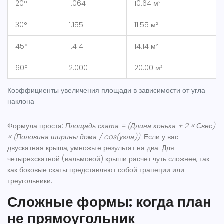
20°
1.064
10.64 м²
30°
1.155
11.55 м²
45°
1.414
14.14 м²
60°
2.000
20.00 м²
Коэффициенты увеличения площади в зависимости от угла
наклона
Формула проста:
Площадь ската = (Длина конька + 2 × Свес)
× (Половина ширины дома / cos(угла))
. Если у вас
двускатная крыша, умножьте результат на два. Для
четырехскатной (вальмовой) крыши расчет чуть сложнее, так
как боковые скаты представляют собой трапеции или
треугольники.
Сложные формы: когда план
не прямоугольник