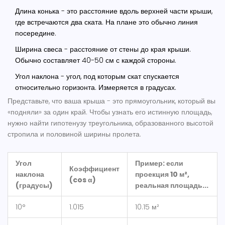
Длина конька
- это расстояние вдоль верхней части крыши,
где встречаются два ската. На плане это обычно линия
посередине.
Ширина свеса
- расстояние от стены до края крыши.
Обычно составляет 40-50 см с каждой стороны.
Угол наклона
- угол, под которым скат спускается
относительно горизонта. Измеряется в градусах.
Представьте, что ваша крыша - это прямоугольник, который вы
«подняли» за один край. Чтобы узнать его истинную площадь,
нужно найти гипотенузу треугольника, образованного высотой
стропила и половиной ширины пролета.
Угол
Пример: если
Коэффициент
наклона
проекция 10 м²,
(cos α)
(градусы)
реальная площадь...
10°
1.015
10.15 м²