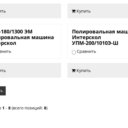
ить
Купить
,00 руб.
10.800,00 руб.
180/1300 ЭМ
Полировальная ма
ировальная машина
Интерскол
ерскол
УПМ-200/1010Э-Ш
внить
Сравнить
ить
Купить
ть
о
1
-
8
(всего позиций:
8
)