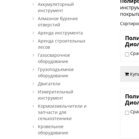
Полир
Аккумуляторный
инстру
инструмент
покрыти
Алмазное бурение
Сортиро
отверстий
Аренда инструмента
2.300
Пол
Аренда строительных
Диол
лесов
Сра
Газосварочное
оборудование
Грузоподъемное
Куп
оборудование
Двигатели
Измерительный
3.200
Пол
инструмент
Диол
Кормоизмельчители и
Сра
запчасти для
сельхозтехники
Кровельное
оборудование