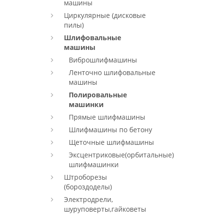
машины
Циркулярные (дисковые
пилы)
Шлифовальные
машины
Виброшлифмашины
Ленточно шлифовальные
машины
Полировальные
машинки
Прямые шлифмашины
Шлифмашины по бетону
Щеточные шлифмашины
Эксцентриковые(орбитальные)
шлифмашинки
Штроборезы
(бороздоделы)
Электродрели,
шуруповерты,гайковеты