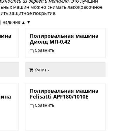
рхностей из дерева и металла.
Это лучший
льных машин можно снимать лакокрасочное
сить защитное покрытие.
 | наличие ▲ ▼
2.550,00 руб.
шина
Полировальная машина
Диолд МП-0,42
Сравнить
Купить
5.200,00 руб.
Полировальная машина
шина
Felisatti APF180/1010E
Сравнить