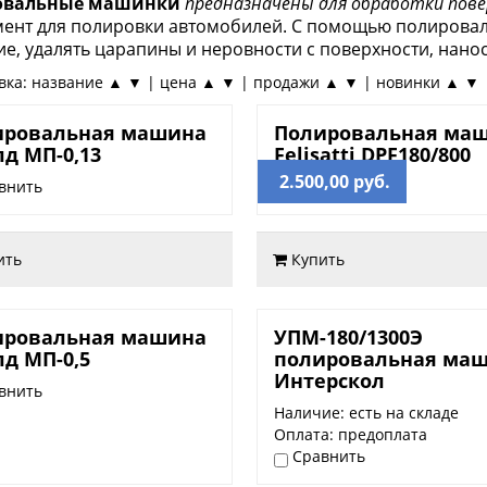
овальные машинки
предназначены для обработки пове
мент для полировки автомобилей. С помощью полирова
е, удалять царапины и неровности с поверхности, нано
вка: название ▲ ▼ | цена ▲ ▼ | продажи ▲ ▼ | новинки ▲ ▼
,00 руб.
ировальная машина
Полировальная ма
д МП-0,13
Felisatti DPF180/800
2.500,00 руб.
внить
Сравнить
ить
Купить
,00 руб.
4.500,00 руб.
ировальная машина
УПМ-180/1300Э
д МП-0,5
полировальная ма
Интерскол
внить
Наличие: есть на складе
Оплата: предоплата
Сравнить