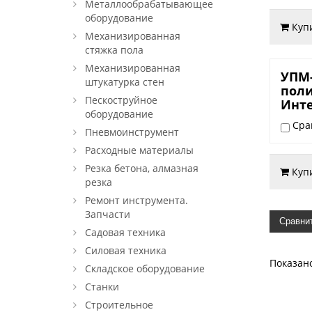
Металлообрабатывающее
оборудование
Куп
Механизированная
стяжка пола
Механизированная
6.200
УПМ-
штукатурка стен
пол
Пескоструйное
Инт
оборудование
Сра
Пневмоинструмент
Расходные материалы
Резка бетона, алмазная
Куп
резка
Ремонт инструмента.
Запчасти
Сравни
Садовая техника
Силовая техника
Показан
Складское оборудование
Станки
Строительное